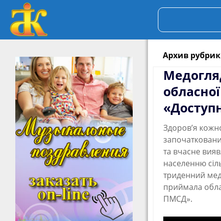
Архив рубри
Медогля
обласно
«Доступ
Здоров’я кожно
започатковани
та вчасне вия
населенню сіль
триденний мед
приймала обла
ПМСД».