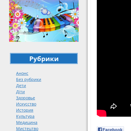
Рубрики
Анонс
Без рубрики
Дети
Діти
Здоровье
Искусство
История
Культура
Медицина
Мистецтво
Facebook