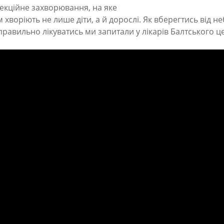
фекційне захворювання, на яке
 хворіють не лише діти, а й дорослі. Як вберегтись від н
правильно лікуватись ми запитали у лікарів Балтського 