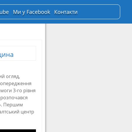
Tube
Ми у Facebook
Контакти
цина
ий огляд,
 попередження
моги 3-го рівня
у розпочався
». Першим
алтський центр