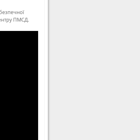
ебезпечної
центру ПМСД.