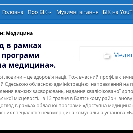
Головна
Про БІК
Музичні вітання
БІК на You
Структура власності
ки: Медицина
д в рамках
ї програми
Меди
на медицина».
ї людини – це здоров’я нації. Тож вчасний профілактичн
й Одеською обласною адміністрацією, направлений на
влення важких захворювань, надання кваліфікованої допо
ської місцевості. І з 13 травня в Балтському районі знов
огляд в рамках обласної програми «Доступна медицина
сних спеціалістів некомерційна комунальна установа «Б