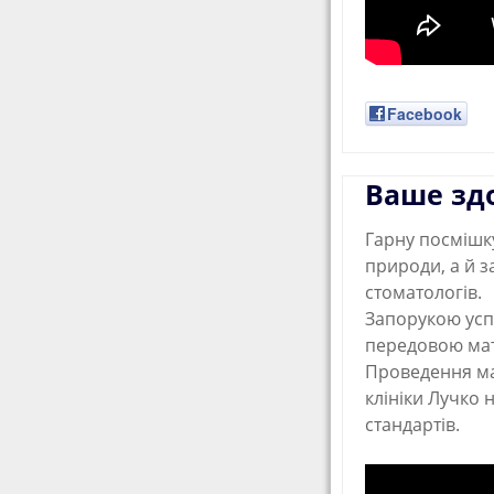
Facebook
Ваше зд
Гарну посмішк
природи, а й з
стоматологів.
Запорукою успі
передовою мат
Проведення май
клініки Лучко 
стандартів.