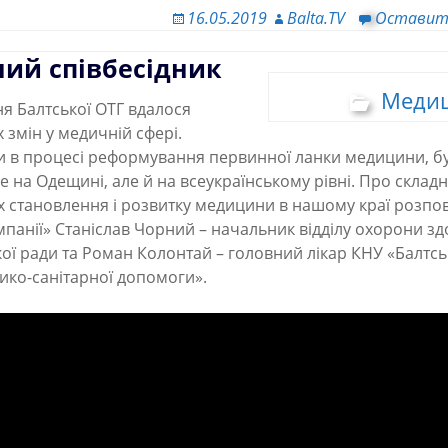
16.05.2019
Balta.TV
Оставит
ний співбесідник
Меди
ня Балтської ОТГ вдалося
х змін у медичній сфері.
хи в процесі реформування первинної ланки медицини, б
е на Одещині, але й на всеукраїнському рівні. Про склад
становлення і розвитку медицини в нашому краї розповіл
панії» Станіслав Чорний – начальник відділу охорони зд
кої ради та Роман Колонтай – головний лікар КНУ «Балтс
ико-санітарної допомоги».