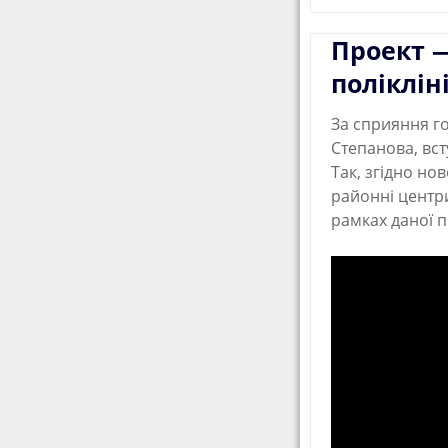
Проект 
поліклін
За сприяння г
Степанова, вс
Так, згідно но
районні центри
рамках даної п