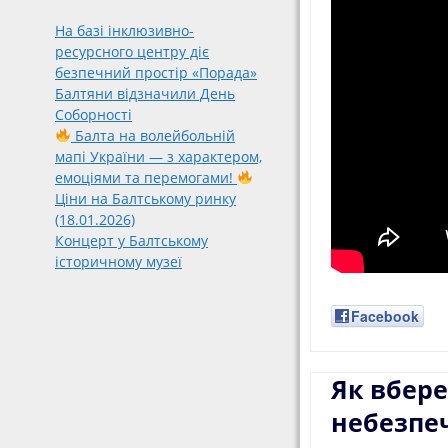
На базі інклюзивно-
ресурсного центру діє
безпечний простір «Порада»
Балтяни відзначили День
Соборності
Балта на волейбольній
мапі України — з характером,
емоціями та перемогами!
Ціни на Балтському ринку
(18.01.2026)
Концерт у Балтському
історичному музеї
Facebook
Як вбере
небезпе