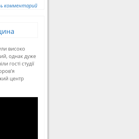
ь комментарий
цина
ули високо
ний, однак дуже
и гості студії
оров’я
ький центр