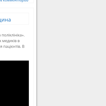
цина
поліклініка».
х медиків в
 пацієнтів. В