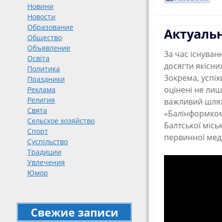
Новини
Новости
Образование
Актуаль
Общество
Объявление
За час існуван
Освіта
досягти якісни
Политика
Зокрема, успі
Праздники
оцінені не лиш
Реклама
Религия
важливий шлях 
Свята
«Балінформком
Сельское хозяйство
Балтської місь
Спорт
первинної мед
Суспільство
Традиции
Увлечения
Юмор
Свежие записи