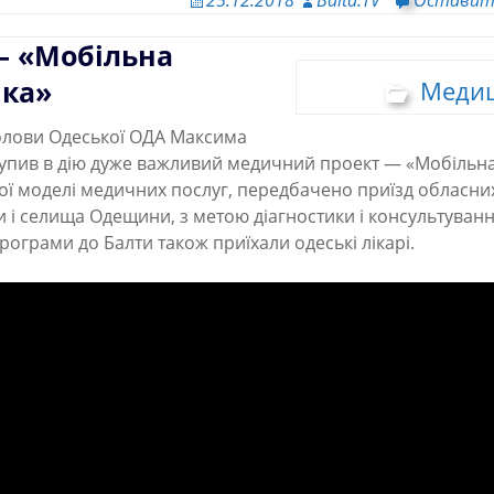
— «Мобільна
іка»
Меди
олови Одеської ОДА Максима
тупив в дію дуже важливий медичний проект — «Мобільна 
вої моделі медичних послуг, передбачено приїзд обласни
 і селища Одещини, з метою діагностики і консультування
рограми до Балти також приїхали одеські лікарі.