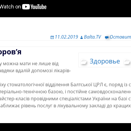
11.02.2019
Balta.TV
Оставит
оров’я
Здоровье
у можна мати не лише від
авдяки вдалій допомозі лікарів-
ху стоматологічної відділення Балтської ЦРЛ є, поряд із
еріально-технічною базою, і постійне самовдосконалення
стер-класів провідними спеціалістами України на базі 
наближає рівень послуг в лікувальному закладі до кращих