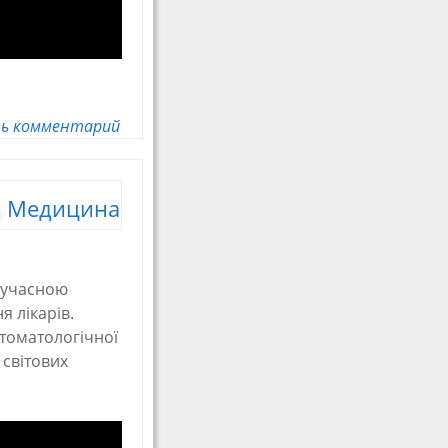
ь комментарий
Медицина
 сучасною
 лікарів.
стоматологічної
 світових