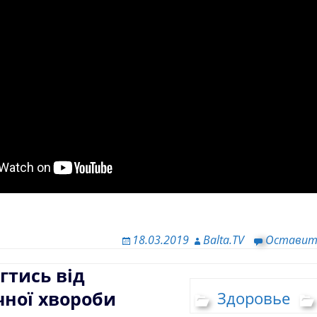
18.03.2019
Balta.TV
Оставит
гтись від
чної хвороби
Здоровье