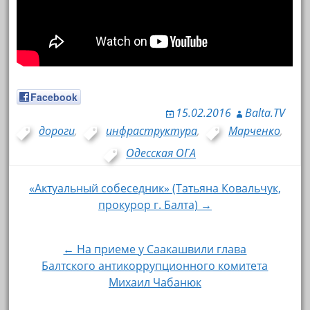
Facebook
15.02.2016
Balta.TV
дороги
,
инфраструктура
,
Марченко
,
Одесская ОГА
«Актуальный собеседник» (Татьяна Ковальчук,
Навигация по записям
прокурор г. Балта) →
← На приеме у Саакашвили глава
Балтского антикоррупционного комитета
Михаил Чабанюк