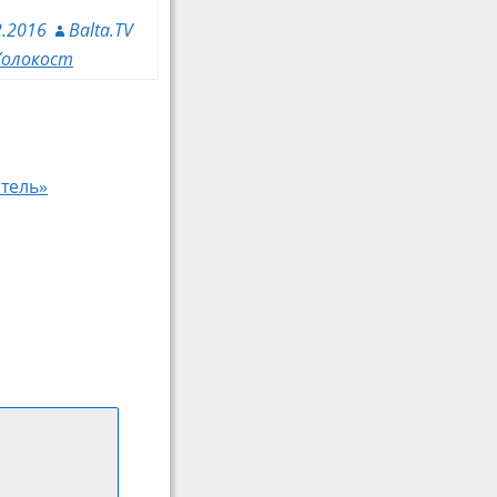
2.2016
Balta.TV
Холокост
итель»