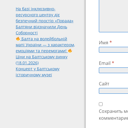
На базі інклюзивно-
ресурсного центру діє
безпечний простір «Порада»
Балтяни відзначили День
Соборності
Балта на волейбольній
Имя
*
мапі України — з характером,
емоціями та перемогами!
Ціни на Балтському ринку
Email
*
(18.01.2026)
Концерт у Балтському
історичному музеї
Сайт
Сохранить мо
комментарие