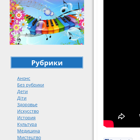
Рубрики
Анонс
Без рубрики
Дети
Діти
Здоровье
Искусство
История
Культура
Медицина
Мистецтво