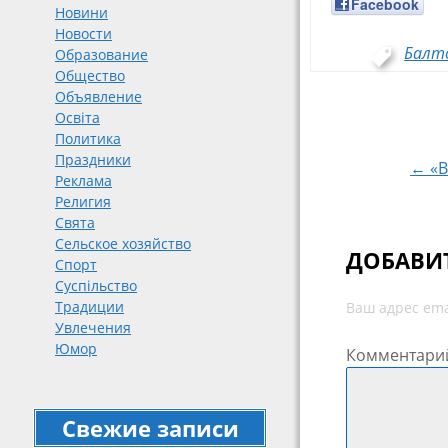
Facebook
Новини
Новости
Балт
Образование
Общество
Объявление
Навигация
Освіта
Политика
Праздники
← «В
Реклама
Религия
Свята
Сельское хозяйство
ДОБАВИ
Спорт
Суспільство
Традиции
Ваш адрес ema
Увлечения
Юмор
Комментари
Свежие записи