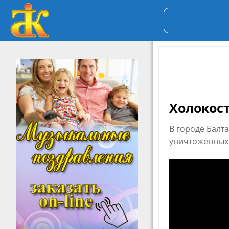
Холокост
В городе Балт
уничтоженных 