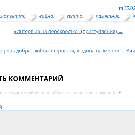
25.0
ское гетто
,
война
,
гетто
,
памятник
,
«Интервью на перекрестке» (преступления) →
 по записям
зірець добра, любові і терпіння, людина на імення — Вч
ТЬ КОММЕНТАРИЙ
il не будет опубликован.
Обязательные поля помечены
*
й