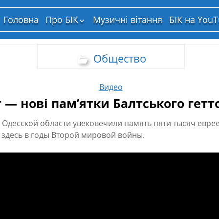
Головна
Про БІК
Музичні вітання
БІК на You
Структура власності
Общество
Видео
 — нові пам’ятки Балтського гетт
а Одесской области увековечили память пяти тысяч евре
здесь в годы Второй мировой войны.