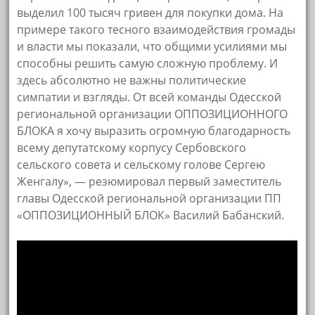
выделил 100 тысяч гривен для покупки дома. На
примере такого тесного взаимодействия громады
и власти мы показали, что общими усилиями мы
способны решить самую сложную проблему. И
здесь абсолютно не важны политические
симпатии и взгляды. От всей команды Одесской
региональной организации ОППОЗИЦИОННОГО
БЛОКА я хочу выразить огромную благодарность
всему депутатскому корпусу Сербовского
сельского совета и сельскому голове Сергею
Женгалу», — резюмировал первый заместитель
главы Одесской региональной организации ПП
«ОППОЗИЦИОННЫЙ БЛОК» Василий Бабанский.