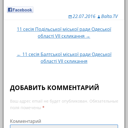
Facebook
22.07.2016
Balta.TV
11 сесія Подільської міської ради Одеської
Навигация по записям
області VІІ скликання →
← 11 сесія Балтської міської ради Одеської
області VІІ скликання
ДОБАВИТЬ КОММЕНТАРИЙ
Ваш адрес email не будет опубликован.
Обязательные
поля помечены
*
Комментарий