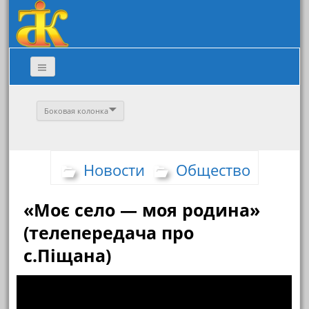
Боковая колонка
Новости
Общество
«Моє село — моя родина»
(телепередача про
с.Піщана)