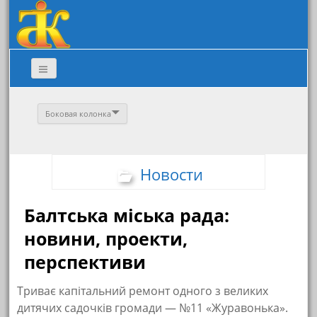
Боковая колонка
Новости
Балтська міська рада:
новини, проекти,
перспективи
Триває капітальний ремонт одного з великих
дитячих садочків громади — №11 «Журавонька».