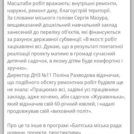
Масштаби робіт вражають: внутрішні ремонти,
наружні, ремонт даху, благоустрій території.
За словами міського голови Сергія Мазура,
вищавказаний дошкільний навчальний заклад
занесений до переліку об’єктів, які фінансуються
за рахунок державної субвенції: «В якості робіт
зацікавлені всі. Думаю, що в результаті поетапної
реалізації проекту матимо в громаді сучасний
дитячий садочок, в якому дітям буде комфортно і
зручно».
Директор ДНЗ №11 Поліна Разводова відзначає,
що подібного обсягу ремонтних робіт будівля ще
не знала: «Працюємо всі, задіяні усі працівники
закладу, адже хочемо, аби садочок «Журавонька»,
який відзначив свій 60-річний ювілей, і надалі
продовжував свій «виховний політ».
Про це та інше в програмі «Балтська міська рада:
новини, проекти, перспективи»