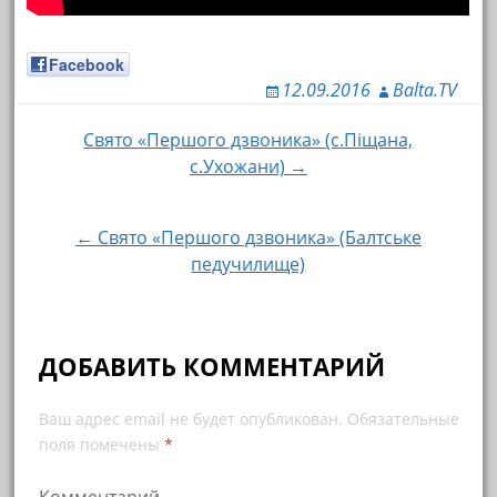
Facebook
12.09.2016
Balta.TV
Свято «Першого дзвоника» (с.Піщана,
Навигация по записям
с.Ухожани) →
← Свято «Першого дзвоника» (Балтське
педучилище)
ДОБАВИТЬ КОММЕНТАРИЙ
Ваш адрес email не будет опубликован.
Обязательные
поля помечены
*
Комментарий