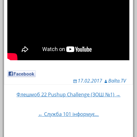
Facebook
17.02.2017
Balta.TV
Флешмоб 22 Pushup Challenge (ЗОШ №1) →
Навигация по записям
← Служба 101 інформує…