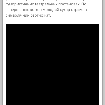
гумористичних театральних постановах. По
завершенню кожен молодий кухар отримав
символічний сертифікат.