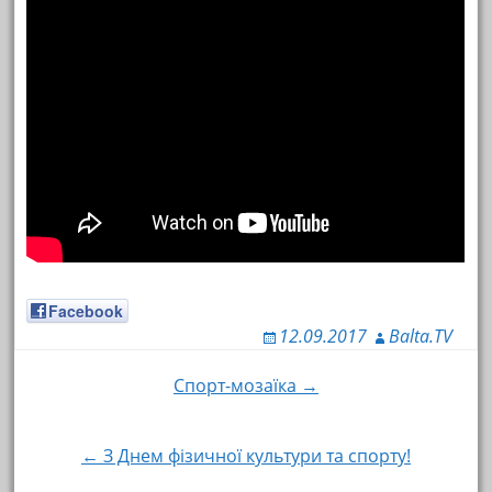
Facebook
12.09.2017
Balta.TV
Спорт-мозаїка →
Навигация по записям
← З Днем фізичної культури та спорту!