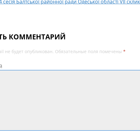
 сесія Балтської районної ради Одеської області VІІ скли
ТЬ КОММЕНТАРИЙ
il не будет опубликован.
Обязательные поля помечены
*
й