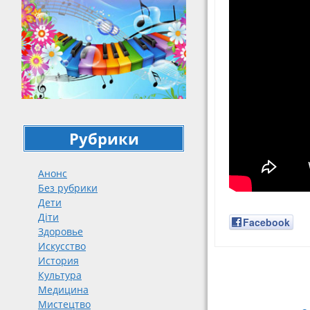
Рубрики
Анонс
Без рубрики
Дети
Діти
Facebook
Здоровье
Искусство
История
Навигация
Культура
Медицина
Мистецтво