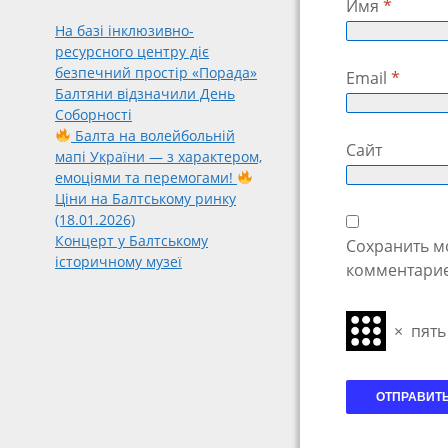
Имя
*
На базі інклюзивно-
ресурсного центру діє
безпечний простір «Порада»
Email
*
Балтяни відзначили День
Соборності
Балта на волейбольній
Сайт
мапі України — з характером,
емоціями та перемогами!
Ціни на Балтському ринку
(18.01.2026)
Концерт у Балтському
Сохранить мо
історичному музеї
комментарие
×
пять