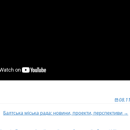
08.1
Балтська міська рада: новини, проекти, перспективи →
 по записям