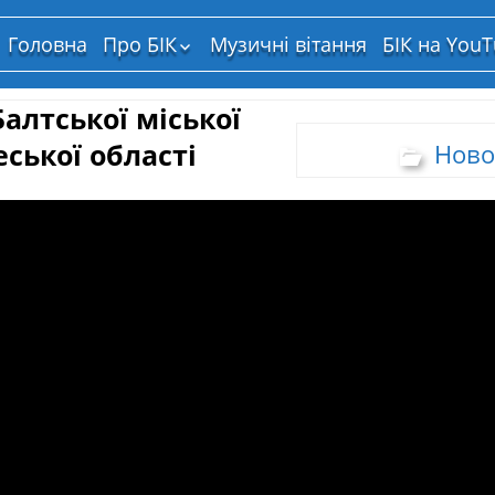
Головна
Про БІК
Музичні вітання
БІК на You
Структура власності
Балтської міської
ської області
Ново