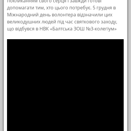
покликанням свого серця і завжди готові
допомагати тим, хто цього потребує. 5 грудня в
Міжнародний день волонтера відзначили цих
великодушних людей під час святкового заходу,
що відбувся в НВК «Балтська ЗОШ №3-колегіум»