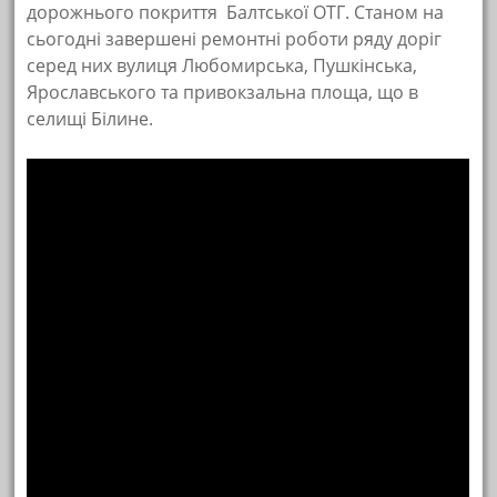
дорожнього покриття Балтської ОТГ. Станом на
сьогодні завершені ремонтні роботи ряду доріг
серед них вулиця Любомирська, Пушкінська,
Ярославського та привокзальна площа, що в
селищі Білине.