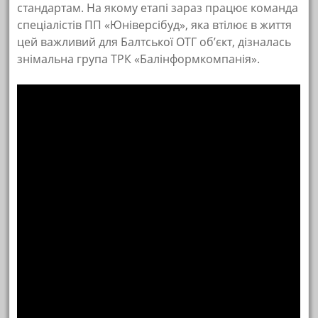
стандартам. На якому етапі зараз працює команда
спеціалістів ПП «Юніверсібуд», яка втілює в життя
цей важливий для Балтської ОТГ об’єкт, дізналась
знімальна група ТРК «Балінформкомпанія».