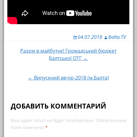
04.07.2018
Balta.TV
Разом в майбутнє! Громадський бюджет
Навигация по записям
Балтської ОТГ →
← Випускний вечір-2018 (м.Балта)
ДОБАВИТЬ КОММЕНТАРИЙ
Ваш адрес email не будет опубликован.
Обязательные
поля помечены
*