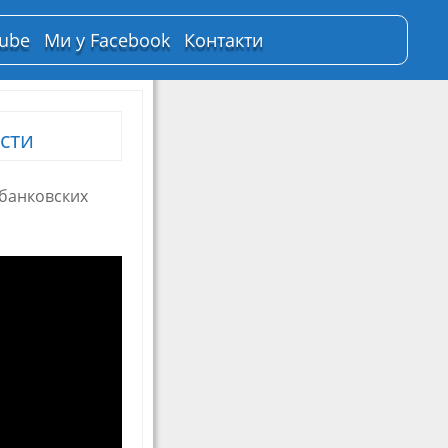
Tube
Ми у Facebook
Контакти
сти
 банковских