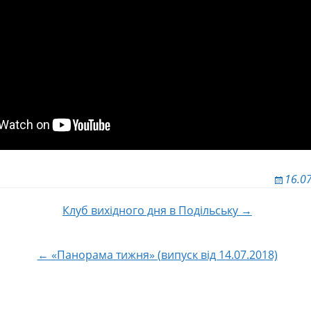
16.0
Клуб вихідного дня в Подільську →
 по записям
← «Панорама тижня» (випуск від 14.07.2018)