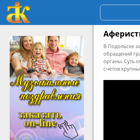
Аферист
В Подольске з
обращений гр
органы. Суть 
счетов крупны