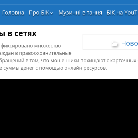
Головна
Про БІК
Музичні вітання
БІК на You
Структура власності
ы в сетях
Ново
афиксировано множество
аждан в правоохранительные
обращений в том, что мошенники похищают с карточных
е суммы денег с помощью онлайн ресурсов.