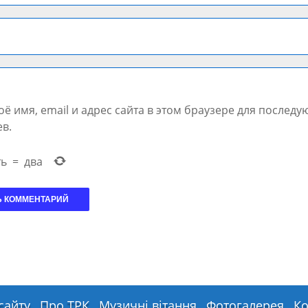
ё имя, email и адрес сайта в этом браузере для послед
в.
ть
=
два
сайту
Про ТРК
Музичні вітання
Фотогалерея
Ко