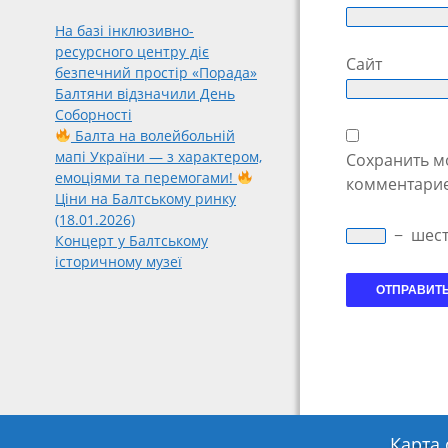
На базі інклюзивно-
ресурсного центру діє
Сайт
безпечний простір «Порада»
Балтяни відзначили День
Соборності
Балта на волейбольній
мапі України — з характером,
Сохранить мо
емоціями та перемогами!
комментарие
Ціни на Балтському ринку
(18.01.2026)
−
шес
Концерт у Балтському
історичному музеї
Карта 