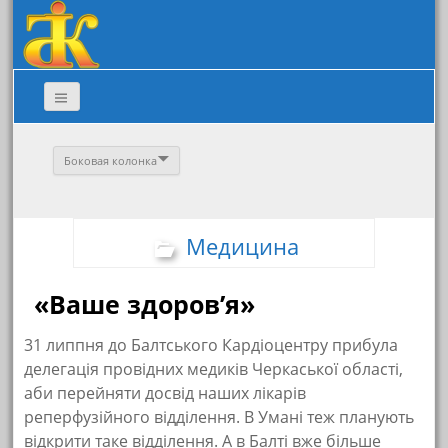
Боковая колонка
Медицина
«Ваше здоров’я»
31 липпня до Балтського Кардіоцентру прибула
делегація провідних медиків Черкаської області,
аби перейняти досвід наших лікарів
реперфузійного відділення. В Умані теж планують
відкрити таке відділення. А в Балті вже більше