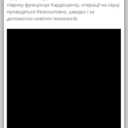
півроку функціонує Кардіоцентр, операції на серці
проводяться безкоштовно, швидко і за
допомогою новітніх технологій.