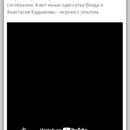
состязании. А вот юные одесситки Влада и
Анастасия Кадымовы – игроки с опытом.