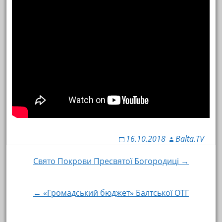
16.10.2018
Balta.TV
Свято Покрови Пресвятої Богородиці →
Навигация по записям
← «Громадський бюджет» Балтської ОТГ