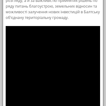
розгляду, а й за важливістю прийнятих рішень по
ряду питань благоустрою, земельних відносин та
можливості залучення нових інвестицій в Балтську
об’єднану територіальну громаду.