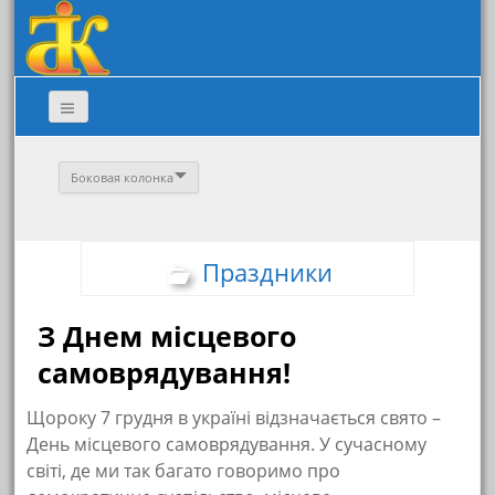
Боковая колонка
Праздники
З Днем місцевого
самоврядування!
Щороку 7 грудня в україні відзначається свято –
День місцевого самоврядування. У сучасному
світі, де ми так багато говоримо про