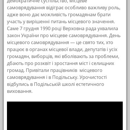
демократичне суспільство, місцеве
самоврядування відіграє особливо важливу роль,
адже воно дає можливість громадянам брати
участь у вирішенні питань місцевого значення.
Саме 7 грудня 1990 році Верховна рада ухвалила
закон України про місцеве самоврядування. День
місцевого самоврядування — це свято тих, хто
працює в органах місцевої влади, депутатів і усіх
громадян, виборців, які вболівають за проблеми,
дбають про розквіт і зростання міст і селищних
громад. Привітали працівників місцевого
самоврядування і в Подільську. Урочистості
відбулись в Подільській школі естетичного
виховання.