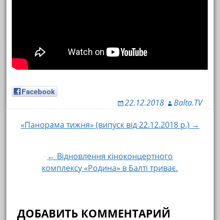
Facebook
22.12.2018
Balta.TV
«Панорама тижня» (випуск від 22.12.2018 р.) →
Навигация по записям
← Відновлення кіноконцертного
комплексу «Родина» в Балті триває.
ДОБАВИТЬ КОММЕНТАРИЙ