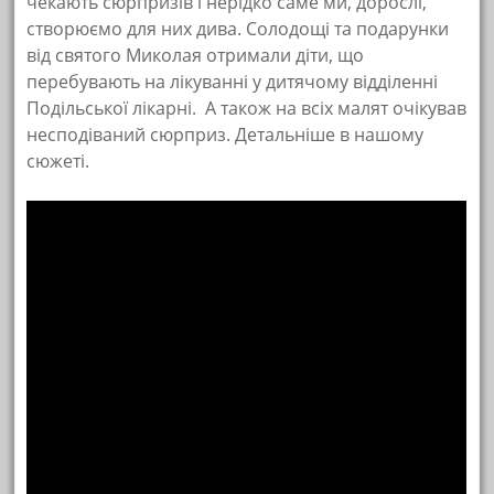
чекають сюрпризів і нерідко саме ми, дорослі,
створюємо для них дива. Солодощі та подарунки
від святого Миколая отримали діти, що
перебувають на лікуванні у дитячому відділенні
Подільської лікарні. А також на всіх малят очікував
несподіваний сюрприз. Детальніше в нашому
сюжеті.