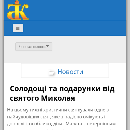
Боковая колонка
Новости
Солодощі та подарунки від
святого Миколая
На цьому тижні християни святкували одне з
найчудовіших свят, яке з радістю очікують і
дорослі і, особливо, діти. Малята з нетерпінням