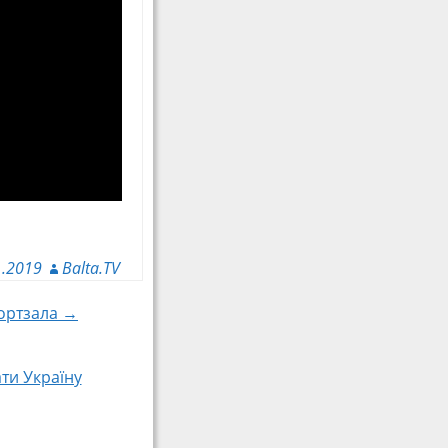
1.2019
Balta.TV
портзала →
ти Україну