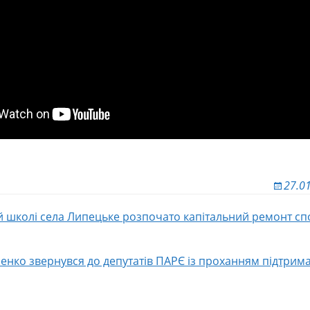
27.0
й школі села Липецьке розпочато капітальний ремонт с
 по записям
нко звернувся до депутатів ПАРЄ із проханням підтрима