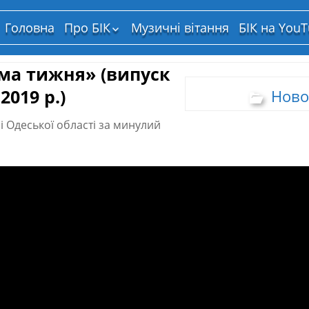
Головна
Про БІК
Музичні вітання
БІК на You
Структура власності
ма тижня» (випуск
.2019 р.)
Ново
 Одеської області за минулий