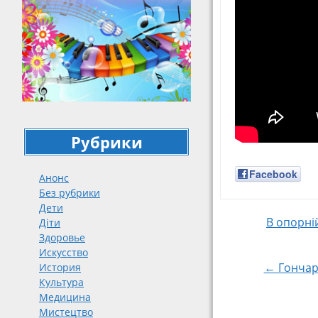
Рубрики
Facebook
Анонс
Без рубрики
Дети
В опорні
Діти
Навигация
Здоровье
Искусство
← Гончаре
История
Культура
Медицина
Мистецтво