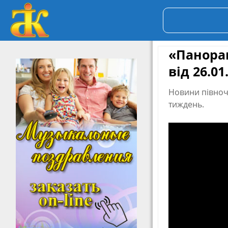
«Панора
від 26.01
Новини півночі
тиждень.