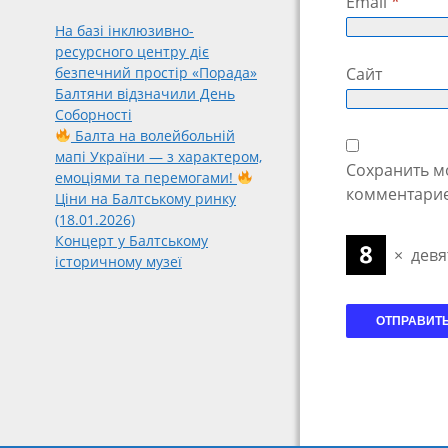
Email
*
На базі інклюзивно-
ресурсного центру діє
Сайт
безпечний простір «Порада»
Балтяни відзначили День
Соборності
Балта на волейбольній
мапі України — з характером,
Сохранить мо
емоціями та перемогами!
комментарие
Ціни на Балтському ринку
(18.01.2026)
Концерт у Балтському
×
девя
історичному музеї