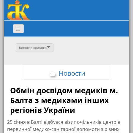
Боковая колонка
Новости
Обмін досвідом медиків м.
Балта з медиками інших
регіонів України
25 січня в Балті відбувся візит очільників центрів
первинної медико-санітарної допомоги з різних