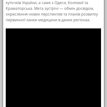
куточків України, а саме з Одеси, Коломиї та
Краматорська. Мета зустрічі — обмін досвідом,
окреслення нових перспектив та планів розвитку
первинної ланки медицини в даних регіонах.