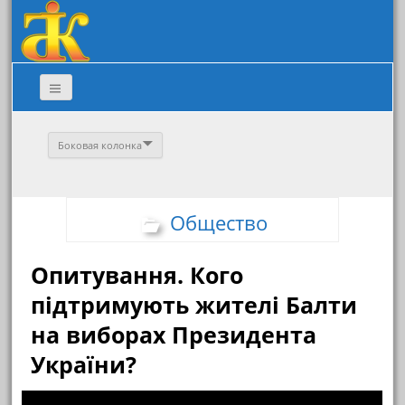
Боковая колонка
Общество
Опитування. Кого
підтримують жителі Балти
на виборах Президента
України?