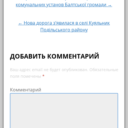
Навигация по записям
комунальних установ Балтської громади →
← Нова дорога з’явилася в селі Куяльник
Подільського району
ДОБАВИТЬ КОММЕНТАРИЙ
Ваш адрес email не будет опубликован.
Обязательные
поля помечены
*
Комментарий