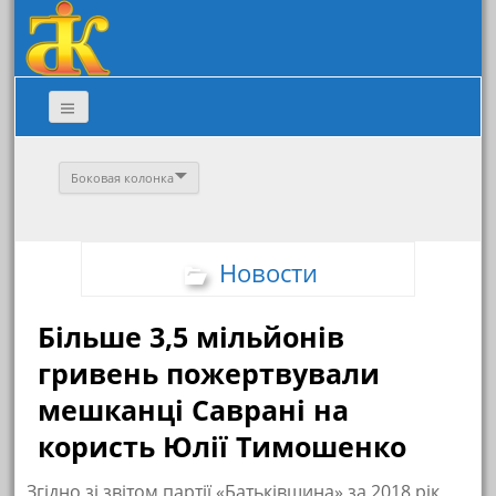
Боковая колонка
Новости
Більше 3,5 мільйонів
гривень пожертвували
мешканці Саврані на
користь Юлії Тимошенко
Згідно зі звітом партії «Батьківщина» за 2018 рік,