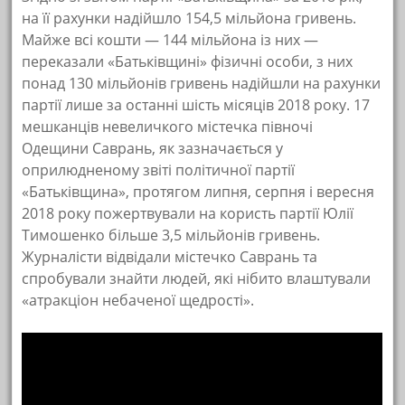
на її рахунки надійшло 154,5 мільйона гривень.
Майже всі кошти — 144 мільйона із них —
переказали «Батьківщині» фізичні особи, з них
понад 130 мільйонів гривень надійшли на рахунки
партії лише за останні шість місяців 2018 року. 17
мешканців невеличкого містечка півночі
Одещини Саврань, як зазначається у
оприлюдненому звіті політичної партії
«Батьківщина», протягом липня, серпня і вересня
2018 року пожертвували на користь партії Юлії
Тимошенко більше 3,5 мільйонів гривень.
Журналісти відвідали містечко Саврань та
спробували знайти людей, які нібито влаштували
«атракціон небаченої щедрості».