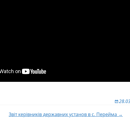
28.0
Звіт керівників державних установ в с. Перейма →
 по записям