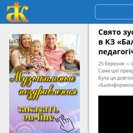
Свято зу
в КЗ «Ба
педагог
25 березня — в
Саме цієї прек
була ця довгоо
«Балінформком