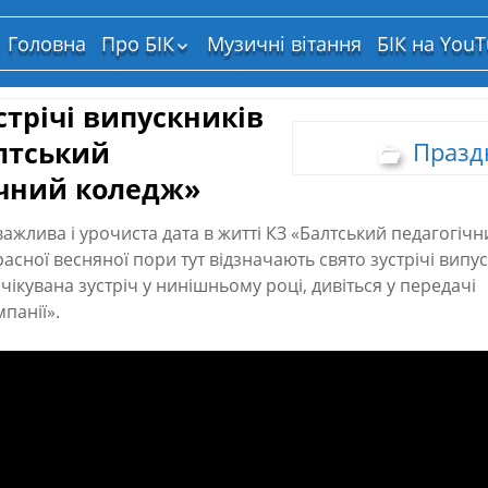
Головна
Про БІК
Музичні вітання
БІК на You
Структура власності
стрічі випускників
лтський
Празд
ічний коледж»
ажлива і урочиста дата в житті КЗ «Балтський педагогічн
расної весняної пори тут відзначають свято зустрічі випу
чікувана зустріч у нинішньому році, дивіться у передачі
панії».