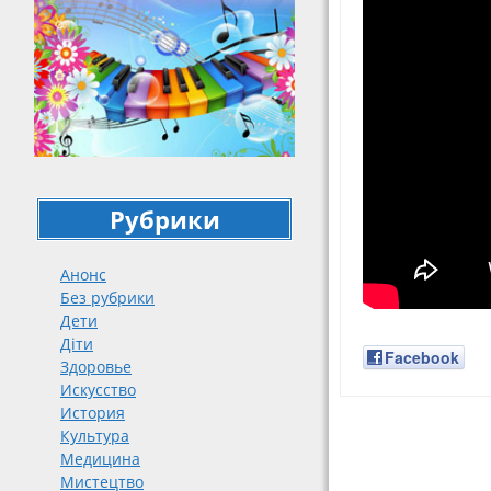
Рубрики
Анонс
Без рубрики
Дети
Діти
Facebook
Здоровье
Искусство
История
Культура
Навигация
Медицина
Мистецтво