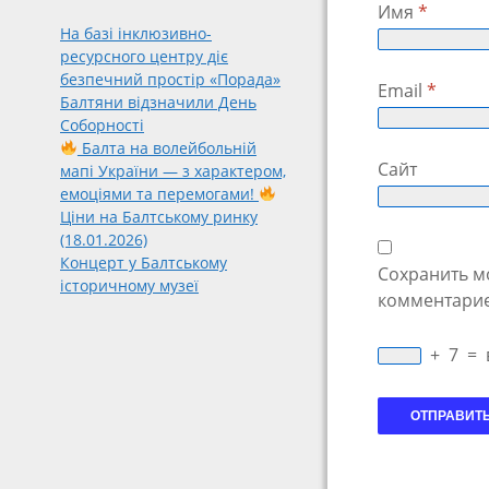
Имя
*
На базі інклюзивно-
ресурсного центру діє
безпечний простір «Порада»
Email
*
Балтяни відзначили День
Соборності
Балта на волейбольній
Сайт
мапі України — з характером,
емоціями та перемогами!
Ціни на Балтському ринку
(18.01.2026)
Концерт у Балтському
Сохранить мо
історичному музеї
комментарие
+
7
=