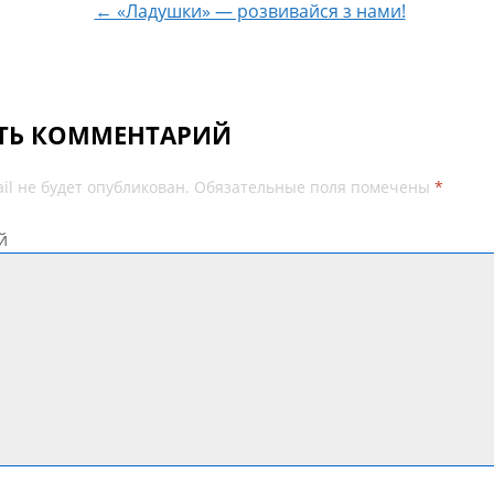
← «Ладушки» — розвивайся з нами!
ТЬ КОММЕНТАРИЙ
il не будет опубликован.
Обязательные поля помечены
*
й