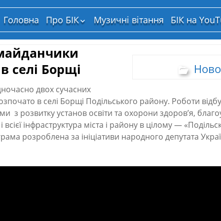
Головна
Про БІК
Музичні вітання
БІК на You
Структура власності
 майданчики
в селі Борщі
Ново
дночасно двох сучасних
зпочато в селі Борщі Подільського району. Роботи відб
и з розвитку установ освіти та охорони здоров’я, благо
 і всієї інфраструктура міста і району в цілому — «Подільс
рама розроблена за ініціативи народного депутата Украї