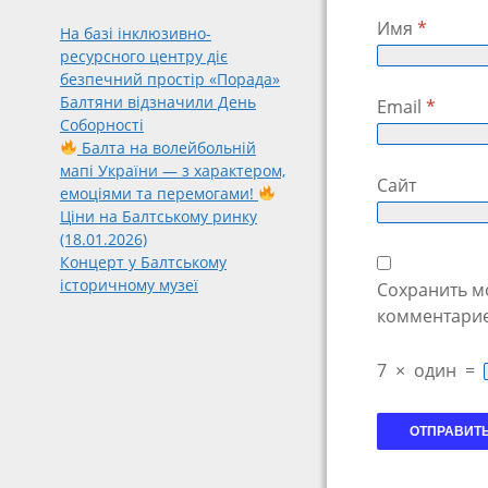
Имя
*
На базі інклюзивно-
ресурсного центру діє
безпечний простір «Порада»
Балтяни відзначили День
Email
*
Соборності
Балта на волейбольній
мапі України — з характером,
Сайт
емоціями та перемогами!
Ціни на Балтському ринку
(18.01.2026)
Концерт у Балтському
історичному музеї
Сохранить мо
комментарие
7
×
один
=