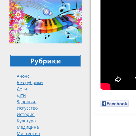
Рубрики
Анонс
Без рубрики
Дети
Діти
Здоровье
Facebook
Искусство
История
Культура
Навигация
Медицина
Мистецтво