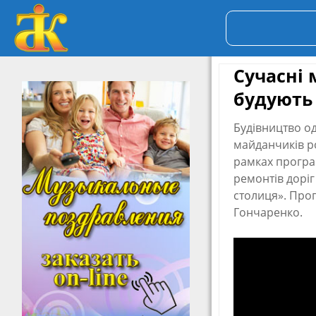
Сучасні
будують 
Будівництво о
майданчиків ро
рамках програм
ремонтів доріг
столиця». Прог
Гончаренко.