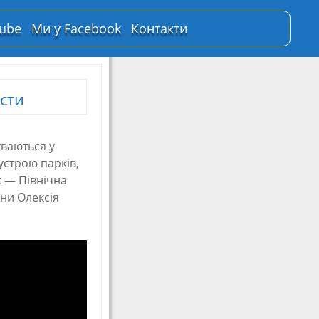
Tube
Ми у Facebook
Контакти
сти
уваються у
устрою парків,
к — Північна
ни Олексія