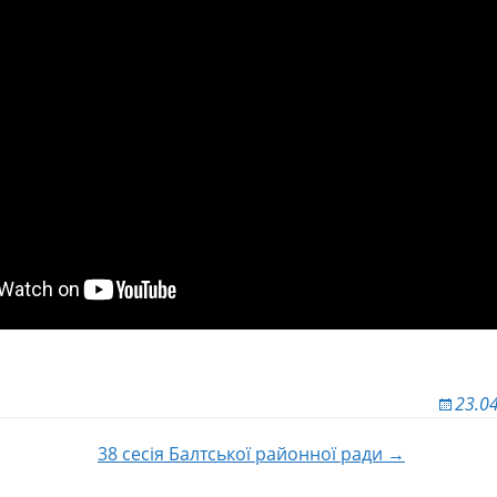
23.0
38 сесія Балтської районної ради →
 по записям