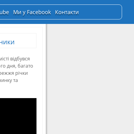
Tube
Ми у Facebook
Контакти
ники
істі відбувся
го дня, багато
режжя річки
чинку та