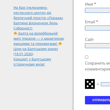
Имя
*
На базі інклюзивно-
ресурсного центру діє
безпечний простір «Порада»
Email
*
Балтяни відзначили День
Соборності
Балта на волейбольній
мапі України — з характером,
Сайт
емоціями та перемогами!
Ціни на Балтському ринку
(18.01.2026)
Концерт у Балтському
Сохранить мо
історичному музеї
комментарие
+