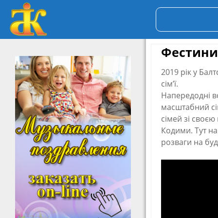
Фестини
2019 рік у Бал
сім’ї.
Напередодні вс
масштабний сі
сімей зі своє
Кодими. Тут на
розваги на буд