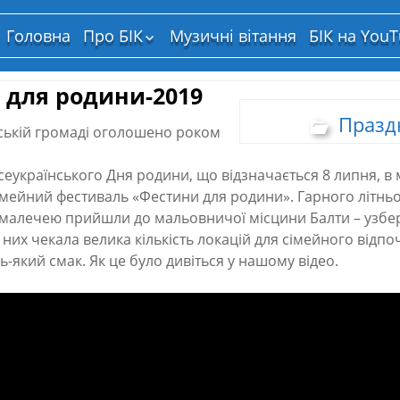
Головна
Про БІК
Музичні вітання
БІК на You
Структура власності
 для родини-2019
Празд
тській громаді оголошено роком
еукраїнського Дня родини, що відзначається 8 липня, в м
мейний фестиваль «Фестини для родини». Гарного літньо
ю малечею прийшли до мальовничої місцини Балти – узбе
 них чекала велика кількість локацій для сімейного відпо
ь-який смак. Як це було дивіться у нашому відео.