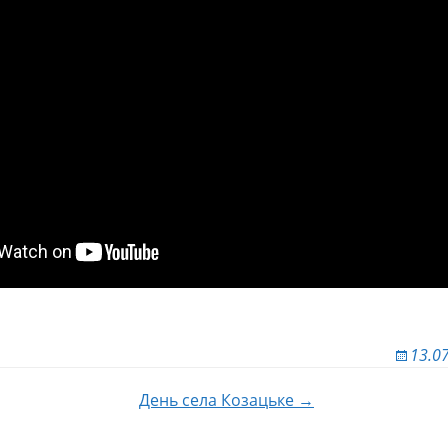
13.0
День села Козацьке →
 по записям