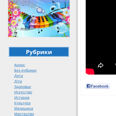
Рубрики
Анонс
Без рубрики
Дети
Діти
Facebook
Здоровье
Искусство
История
Культура
Навигация
Медицина
Мистецтво