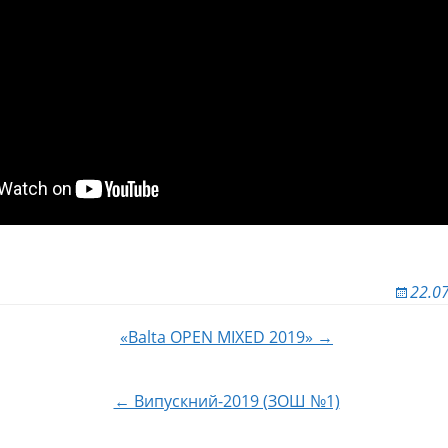
22.0
«Balta OPEN MIXED 2019» →
 по записям
← Випускний-2019 (ЗОШ №1)