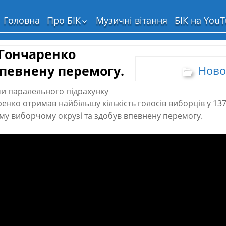
Головна
Про БІК
Музичні вітання
БІК на You
Структура власності
 Гончаренко
певнену перемогу.
Ново
ми паралельного підрахунку
енко отримав найбільшу кількість голосів виборців у 13
у виборчому окрузі та здобув впевнену перемогу.