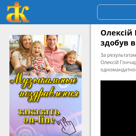
Олексій
здобув в
За результата
Олексій Гончар
одномандатном