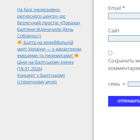
Email
*
На базі інклюзивно-
ресурсного центру діє
безпечний простір «Порада»
Балтяни відзначили День
Сайт
Соборності
Балта на волейбольній
мапі України — з характером,
емоціями та перемогами!
Сохранить мо
Ціни на Балтському ринку
комментарие
(18.01.2026)
Концерт у Балтському
історичному музеї
семь
×