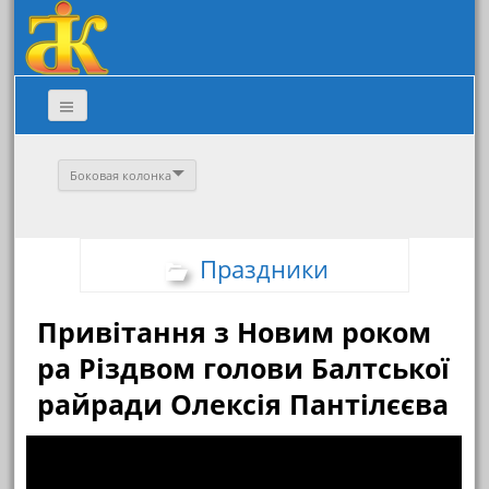
Боковая колонка
Праздники
Привітання з Новим роком
ра Різдвом голови Балтської
райради Олексія Пантілєєва