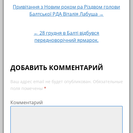
Привітання з Новим роком ра Різдвом голови
Навигация по записям
Балтської РДА Віталія Лабуша →
← 28 грудня в Балті відбувся
передноворічний ярмарок.
ДОБАВИТЬ КОММЕНТАРИЙ
Ваш адрес email не будет опубликован.
Обязательные
поля помечены
*
Комментарий