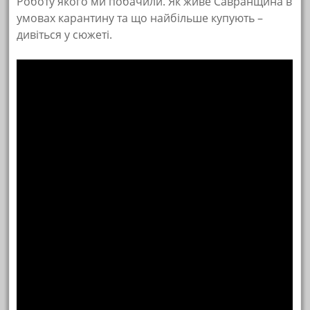
Роботу якого ми побачили. Як живе Савранщина в
умовах карантину та що найбільше купують –
дивіться у сюжеті.