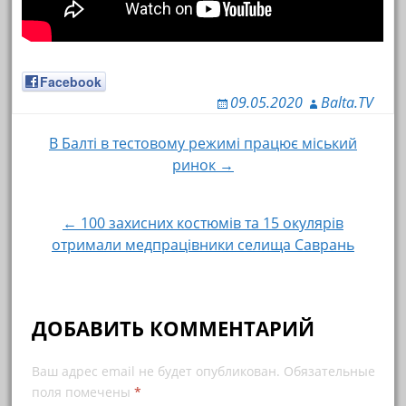
Facebook
09.05.2020
Balta.TV
В Балті в тестовому режимі працює міський
Навигация по записям
ринок →
← 100 захисних костюмів та 15 окулярів
отримали медпрацівники селища Саврань
ДОБАВИТЬ КОММЕНТАРИЙ
Ваш адрес email не будет опубликован.
Обязательные
поля помечены
*