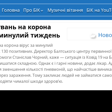
Головна
Про БІК
Музичні вітання
БІК на You
Структура власності
увань на корона
а минулий тиждень
Ново
на корона вірус за минулий
х 130 позитивних. Директор Балтського центру первинної
омоги Станіслав Чорний, каже — ситуація із Ковід 19 на 
шатися складною. Однак є і гарні новини, додає лікар. 
я зменшення кількості пневмоній, що найчастіше виника
ерез зараження. Тому закликає людей не займатися само
одіяти чималої шкоди здоров’ю.