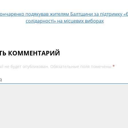
 по записям
Гончаренко подякував жителям Балтщини за підтримку «
солідарності» на місцевих виборах
ТЬ КОММЕНТАРИЙ
il не будет опубликован.
Обязательные поля помечены
*
й