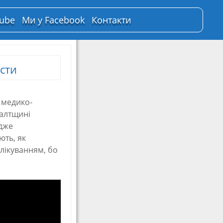
Tube
Ми у Facebook
Контакти
сти
 медико-
Балтщині
Адже
ють, як
лікуванням, бо