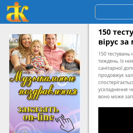
150 тест
вірус з
150 тестувань 
тиждень. Із ни
санітарної доп
продовжує зали
спостерігаєтьс
ускладнення ч
воно може зап