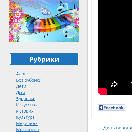
Рубрики
Анонс
Без рубрики
Дети
Діти
Здоровье
Искусство
Facebook
История
Культура
Медицина
День визвол
Мистецтво