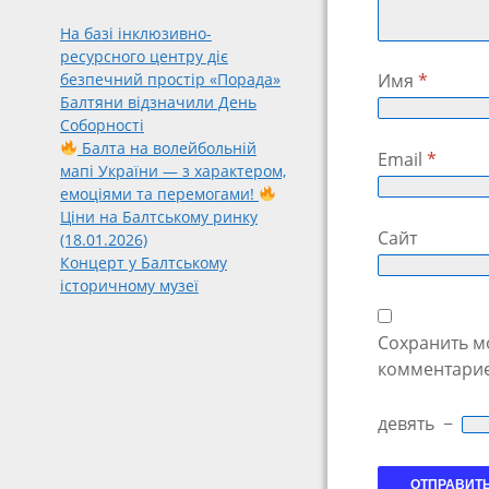
На базі інклюзивно-
ресурсного центру діє
Имя
*
безпечний простір «Порада»
Балтяни відзначили День
Соборності
Балта на волейбольній
Email
*
мапі України — з характером,
емоціями та перемогами!
Ціни на Балтському ринку
Сайт
(18.01.2026)
Концерт у Балтському
історичному музеї
Сохранить мо
комментарие
девять
−