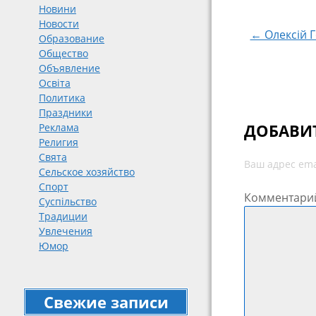
Навигация
Новини
Новости
← Олексій 
Образование
Общество
Объявление
Освіта
Политика
Праздники
ДОБАВИ
Реклама
Религия
Свята
Ваш адрес ema
Сельское хозяйство
Спорт
Комментари
Суспільство
Традиции
Увлечения
Юмор
Свежие записи