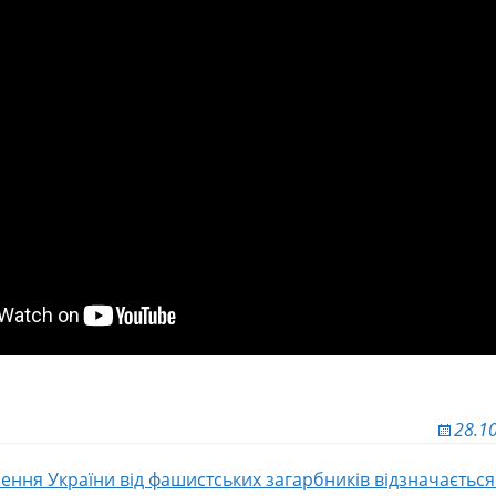
28.1
ення України від фашистських загарбників відзначаєтьс