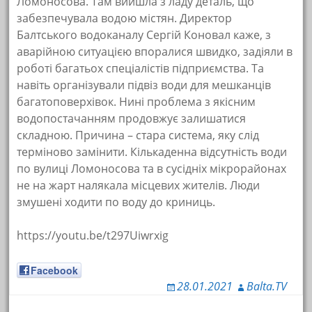
Ломоносова. Там вийшла з ладу деталь, що
забезпечувала водою містян. Директор
Балтського водоканалу Сергій Коновал каже, з
аварійною ситуацією впоралися швидко, задіяли в
роботі багатьох спеціалістів підприємства. Та
навіть організували підвіз води для мешканців
багатоповерхівок. Нині проблема з якісним
водопостачанням продовжує залишатися
складною. Причина – стара система, яку слід
терміново замінити. Кількаденна відсутність води
по вулиці Ломоносова та в сусідніх мікрорайонах
не на жарт налякала місцевих жителів. Люди
змушені ходити по воду до криниць.
https://youtu.be/t297Uiwrxig
Facebook
28.01.2021
Balta.TV