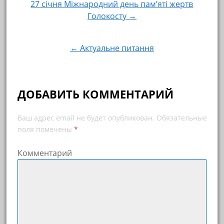
27 січня Міжнародний день пам’яті жертв
Навигация по записям
Голокосту →
← Актуальне питання
ДОБАВИТЬ КОММЕНТАРИЙ
Ваш адрес email не будет опубликован.
Обязательные
поля помечены
*
Комментарий