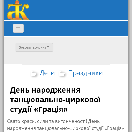
Боковая колонка
Дети
Праздники
День народження
танцювально-циркової
студії «Грація»
Свято краси, сили та витонченості! День
народження танцювально-циркової студії «Грація»