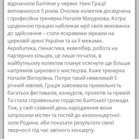
відзначили балтяни у червні. Нині Грації
виповнилося 5 років. Очолює колектив досвідчена
і професійна тренерка Наталія Мазуркова. Котра
щоденною працею наближає мрії своїх вихованок
до здійснення – стати яскравими зірками на
цирковій арені України та за її межами.
Акробатика, гімнастика, еквелібер, робота на
партерних кільцях, це лише початок, в
майбутньому колектив планує осягнути ще більше
напрямків циркового мистецтва. Каже тренерка
Наталія Вікторівна. Попри такий невеликий 5
річний ювілей, Грація завоювала прихильність
багатьох фестивалів, конкурсів, проектів та премій.
Та стала справжньою гордістю Балтської громади.
Тож, у свій славний день народження вони
запросили містян та гостей до кіноконцертної-
зали Родина, аби показати результати своєї
творчості під час звітного концерту.