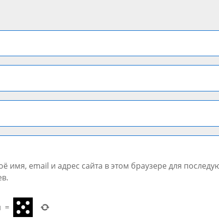
ё имя, email и адрес сайта в этом браузере для послед
в.
н
=