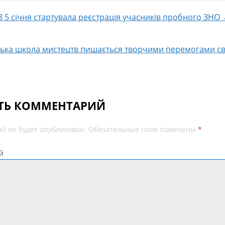
З 5 січня стартувала реєстрація учасників пробного ЗНО
 по записям
ька школа мистецтв пишається творчими перемогами сво
ТЬ КОММЕНТАРИЙ
il не будет опубликован.
Обязательные поля помечены
*
й