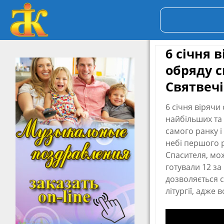
6 січня 
обряду 
Святвеч
6 січня вірячи
найбільших та 
самого ранку і
небі першого 
Спасителя, мо
готували 12 за 
дозволяється с
літургії, адже