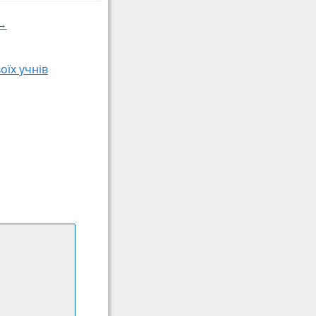
 →
їх учнів