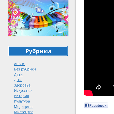
Рубрики
Анонс
Без рубрики
Дети
Діти
Здоровье
Искусство
История
Культура
Facebook
Медицина
Мистецтво