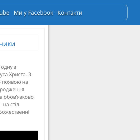
Tube
Ми у Facebook
Контакти
ники
 одну з
уса Христа. З
З появою на
народження
а обов’язково
 на стіл
 Божественні