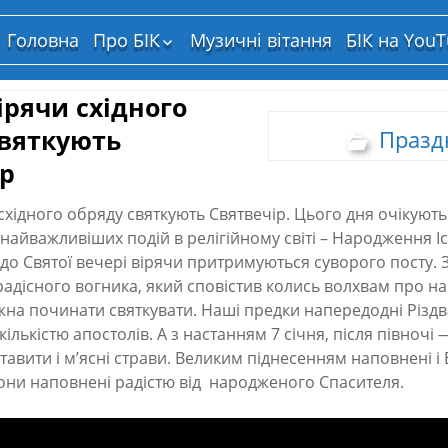
Головна
Про БІК
Музичні вітання
БІК на You
Структура власності
вірячи східного
святкують
Празд
ір
 східного обряду святкують Святвечір. Цього дня очікують
найважливіших подій в релігійному світі – Народження Іс
 до Святої вечері вірячи притримуються суворого посту. 
радісного вогника, який сповістив колись волхвам про 
жна починати святкувати. Наші предки напередодні Різдв
кількістю апостолів. А з настанням 7 січня, після півночі —
тавити і м’ясні страви. Великим піднесенням наповнені і
 вони наповнені радістю від народженого Спасителя.