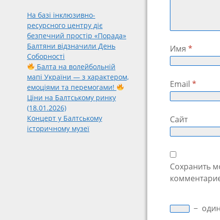
На базі інклюзивно-
ресурсного центру діє
безпечний простір «Порада»
Балтяни відзначили День
Имя
*
Соборності
Балта на волейбольній
мапі України — з характером,
Email
*
емоціями та перемогами!
Ціни на Балтському ринку
(18.01.2026)
Концерт у Балтському
Сайт
історичному музеї
Сохранить мо
комментарие
−
оди