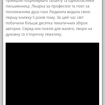
прийшли поціновувачі таланту та однокласники
письменниці. Лікарка за професією та поет за
покликанням душі пані Людмила видала свою
першу книжку 5 років тому. За цей час світ
побачили більше десятка тематичних збірок
авторки. Серед них поезія для малечі, твори на
духовну та історичну тематику.