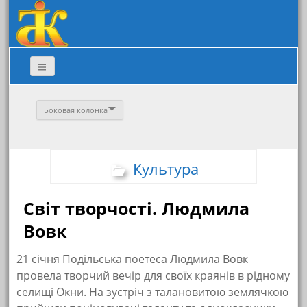
Боковая колонка
Культура
Світ творчості. Людмила
Вовк
21 січня Подільська поетеса Людмила Вовк
провела творчий вечір для своїх краянів в рідному
селищі Окни. На зустріч з талановитою землячкою