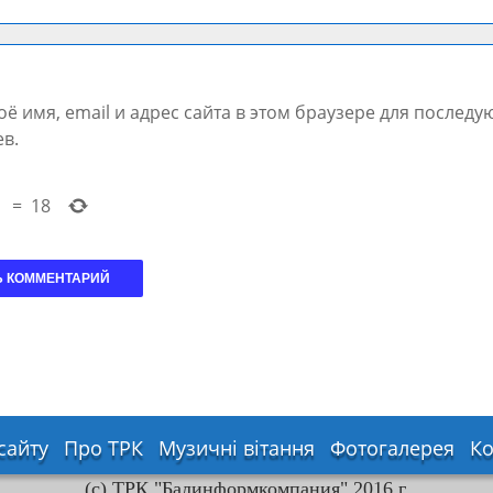
ё имя, email и адрес сайта в этом браузере для послед
в.
=
18
сайту
Про ТРК
Музичні вітання
Фотогалерея
Ко
Структура власності
(с) ТРК "Балинформкомпания" 2016 г.