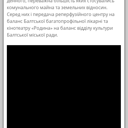
денного, переважна більшість яких стосувались
комунального майна та земельних відносин.
Серед них і передача реперфузійного центру на
баланс Балтської багатопрофільної лікарні та
кінотеатру «Родина» на баланс відділу культури
Балтської міської ради.