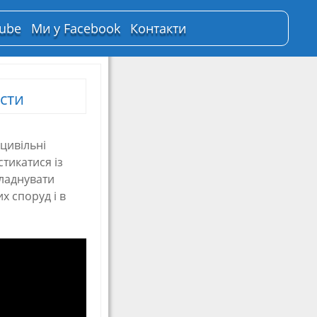
Tube
Ми у Facebook
Контакти
сти
 цивільні
тикатися із
бладнувати
 споруд і в