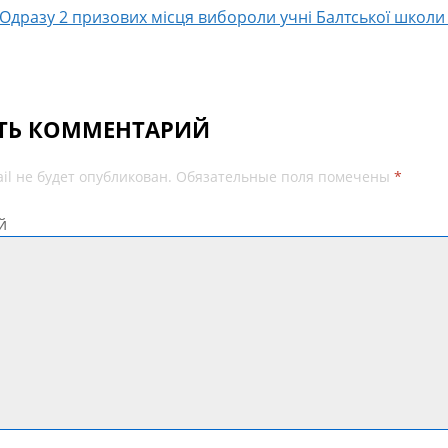
Одразу 2 призових місця вибороли учні Балтської школ
ТЬ КОММЕНТАРИЙ
il не будет опубликован.
Обязательные поля помечены
*
й