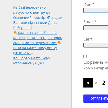
Имя
*
На базі інклюзивно-
ресурсного центру діє
безпечний простір «Порада»
Email
*
Балтяни відзначили День
Соборності
Балта на волейбольній
мапі України — з характером,
Сайт
емоціями та перемогами!
Ціни на Балтському ринку
(18.01.2026)
Концерт у Балтському
Сохранить мо
історичному музеї
комментарие
×