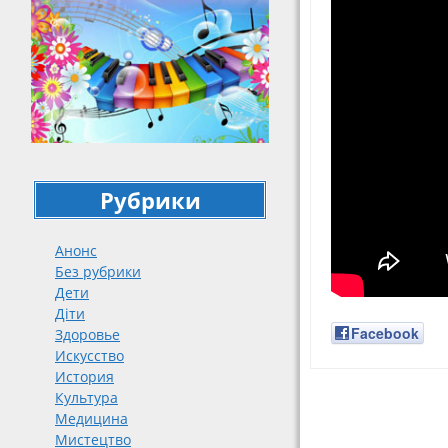
Рубрики
Анонс
Без рубрики
Дети
Діти
Facebook
Здоровье
Искусство
История
Культура
Навигация
Медицина
Мистецтво