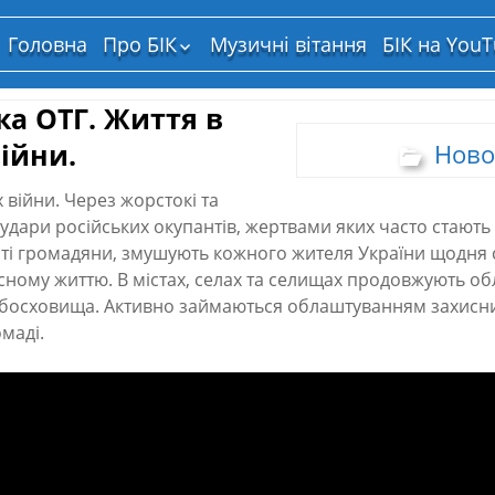
Головна
Про БІК
Музичні вітання
БІК на You
Структура власності
а ОТГ. Життя в
ійни.
Ново
 війни. Через жорстокі та
 удари російських окупантів, жертвами яких часто стають
сті громадяни, змушують кожного жителя України щодня с
сному життю. В містах, селах та селищах продовжують о
мбосховища. Активно займаються облаштуванням захисних
маді.