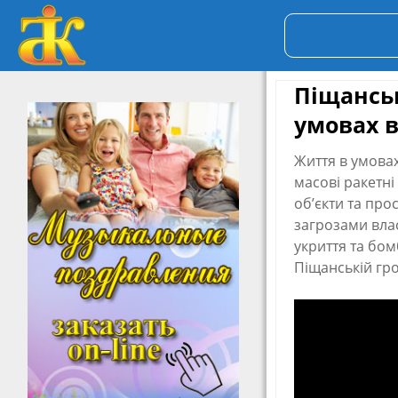
Піщанськ
умовах в
Життя в умовах
масові ракетні
об’єкти та про
загрозами вла
укриття та бо
Піщанській гро