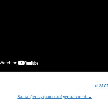
28.0
Балта. День української державності. →
 по записям