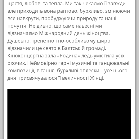
щастя, любові та тепла. Ми так чекаємо її завжди,
але приходить вона раптово, бурхливо, змінюючи
все навкруги, пробуджуючи природу та наші
почуття. Не дивно, що саме навесні ми
відзначаємо Міжнародний день жіноцтва.
Душевно, трепетно і по-особливому щиро
відзначили це свято в Балтській громаді.
Кіноконцертна зала «Родина» ледь умістила усіх
охочих. Неймовірно гарні музичні та танцювальні
композиції, вітання, бурхливі оплески – усе цього
дня присвячувалося її величності Жінці.