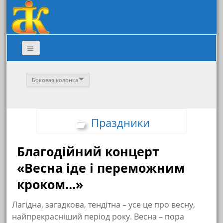
Боковая колонка
Праздники
Благодійний концерт
«Весна іде і переможним
кроком…»
Лагідна, загадкова, тендітна – усе це про весну,
найпрекрасніший період року. Весна – пора