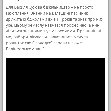
Для Василя Сухова бджільництво – не просто
захоплення. Знаний на Балтщині пасічник
дружить із бджолами вже 11 років та знає про них
усе. Цьому ремеслу навчався професійно, а нині
ділиться знаннями з усіма охочими. Про нинішні
медозбори, лікувальні властивості меду та
розвиток своєї солодкої справи в сюжеті
Балінформкомпанії.