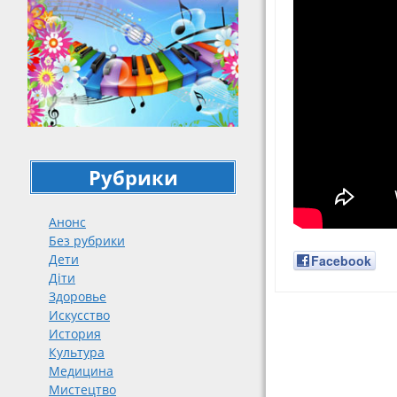
Рубрики
Анонс
Без рубрики
Дети
Facebook
Діти
Здоровье
Искусство
Навигация
История
Культура
Медицина
Мистецтво