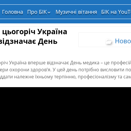
Головна
Про БІК
Музичні вітання
БІК на You
Структура власності
 цьогоріч Україна
відзначає День
Ново
річ Україна вперше відзначає День медика – це професій
ери охорони здоров’я. У цей день потрібно висловити по
іддати належне їхньому терпінню, професіоналізму та сам