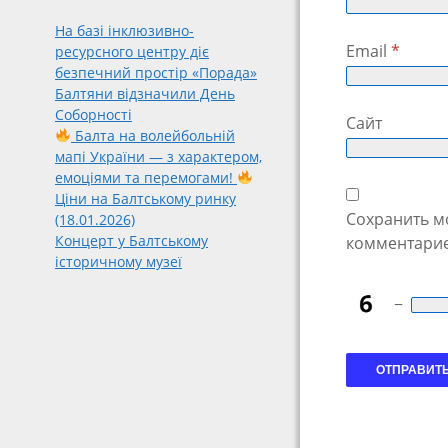
На базі інклюзивно-
Email
*
ресурсного центру діє
безпечний простір «Порада»
Балтяни відзначили День
Соборності
Сайт
Балта на волейбольній
мапі України — з характером,
емоціями та перемогами!
Ціни на Балтському ринку
Сохранить мо
(18.01.2026)
Концерт у Балтському
комментарие
історичному музеї
−