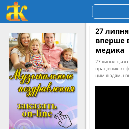
27 липня
вперше 
медика
27 липня цього
працівників сф
цим людям, і в