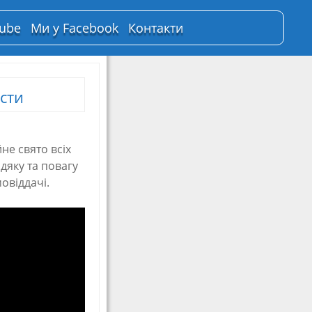
Tube
Ми у Facebook
Контакти
сти
не свято всіх
дяку та повагу
овіддачі.