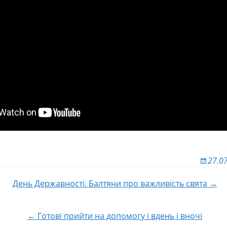
27.0
День Державності. Балтяни про важливість свята →
 по записям
← Готові прийти на допомогу і вдень і вночі