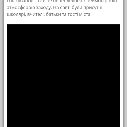
спілкування – все це переплелося з неймовірною
атмосферою заходу. На святі були присутні
школярі, вчителі, батьки та гості міста.