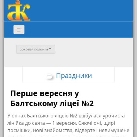
Боковая колонка
Праздники
Перше вересня у
Балтському ліцеї №2
У стінах Балтського ліцею №2 відбулася урочиста
лінійка до свята — 1 вересня. Сяючі очі, щирі
посмішки, нові знайомства, відверте і невимушене