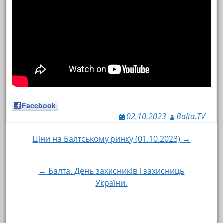
Facebook
02.10.2023
Balta.TV
Ціни на Балтському ринку (01.10.2023) →
Навигация по записям
← Балта. День захисників і захисниць
України.