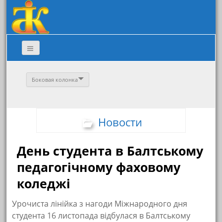
Боковая колонка
Новости
День студента в Балтському
педагогічному фаховому
коледжі
Урочиста лінійка з нагоди Міжнародного дня
студента 16 листопада відбулася в Балтському