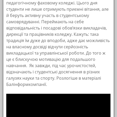
педагогічному фаховому коледжі. Цього дня
студенти не лише отримують приємні вітання, але
й беруть активну участь в студентському
самоврядуванні. Переймають на себе
відповідальність і посадові обов’язки викладачів,
дирекції та працівників коледжу. Кажуть: така
традиція їм дуже до вподоби, адже дає можливість
на власному досвіді відчути серйозність
викладацької та управлінської роботи. До того ж
це є блискучою мотивацію для подальшого
навчання. Як завжди, під час урочистостей,
відзначають і студентські досягнення в різних
галузях науки та спорту. Розлогіше в матеріалі
Балінформкомпанії.