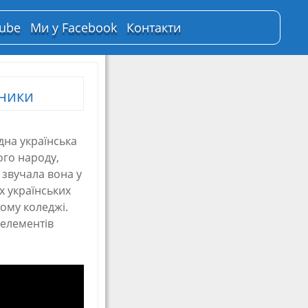
Tube
Ми у Facebook
Контакти
ники
дна українська
ого народу,
а звучала вона у
ах українських
ому коледжі.
 елементів