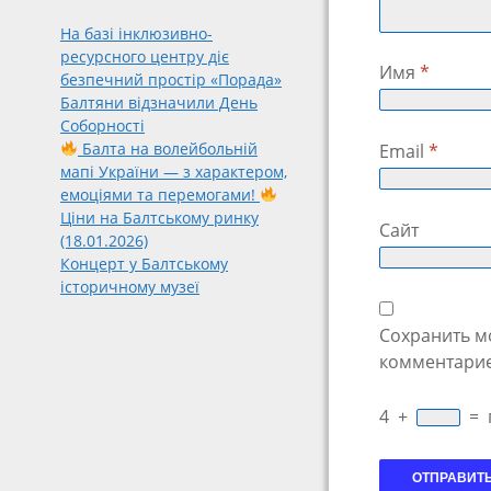
На базі інклюзивно-
ресурсного центру діє
Имя
*
безпечний простір «Порада»
Балтяни відзначили День
Соборності
Балта на волейбольній
Email
*
мапі України — з характером,
емоціями та перемогами!
Ціни на Балтському ринку
Сайт
(18.01.2026)
Концерт у Балтському
історичному музеї
Сохранить мо
комментарие
4
+
=