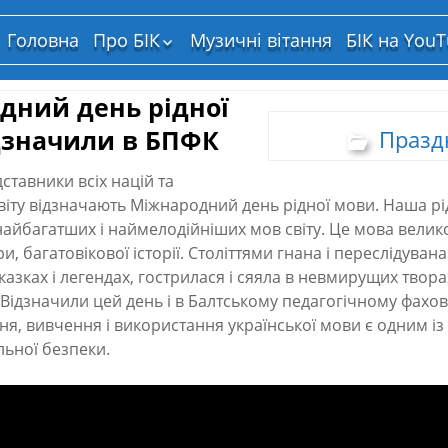
Головна
Про БІК
Музичні вітання
БІК на You
Структура власності
дний день рідної
дзначили в БПФК
Празд
ставники всіх націй та
віту відзначають Міжнародний день рідної мови. Наша рі
найбагатших і наймелодійніших мов світу. Це мова велик
и, багатовікової історії. Століттями гнана і переслідуван
, казках і легендах, гострилася і сяяла в невмирущих твор
Відзначили цей день і в Балтському педагогічному фахов
я, вивчення і використання української мови є одним із
льної безпеки.