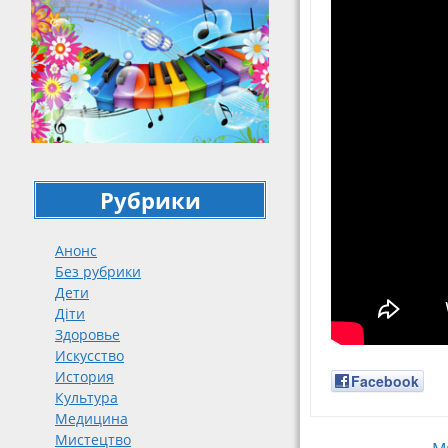
Рубрики
Анонс
Без рубрики
Дети
Діти
Здоровье
Искусство
История
Facebook
Культура
Медицина
Мистецтво