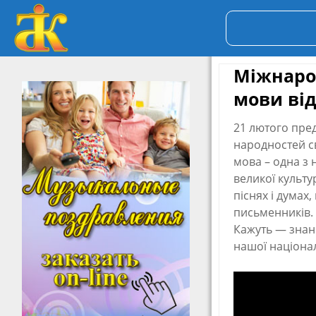
Міжнаро
мови ві
21 лютого пред
народностей с
мова – одна з 
великої культур
піснях і думах
письменників. 
Кажуть — знанн
нашої націона