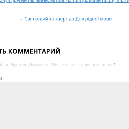
нув другий рік війни. Мітинг на центральній площі Балт
 по записям
← Святковий концерт до Дня рідної мови
ТЬ КОММЕНТАРИЙ
il не будет опубликован.
Обязательные поля помечены
*
й