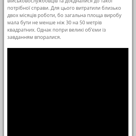
військовослужбовців та доєдналися до такої
потрібної справи. Для цього витратили близько
двох місяців роботи, бо загальна площа виробу
мала бути не менше ніж 30 на 50 метрів
квадратних. Однак попри великі об’єми із
завданням впоралися.