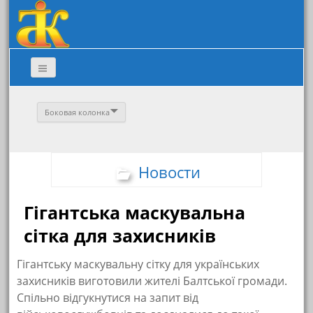
Боковая колонка
Новости
Гігантська маскувальна
сітка для захисників
Гігантську маскувальну сітку для українських
захисників виготовили жителі Балтської громади.
Спільно відгукнутися на запит від