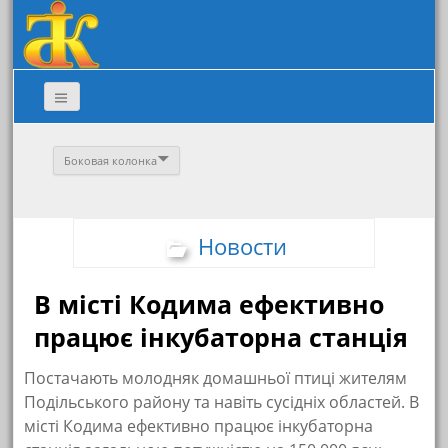
Боковая колонка
Новости
В місті Кодима ефективно
працює інкубаторна станція
Постачають молодняк домашньої птиці жителям
Подільського району та навіть сусідніх областей. В
місті Кодима ефективно працює інкубаторна