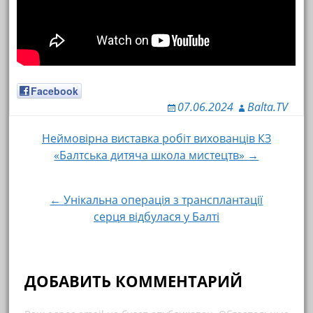
Facebook
07.06.2024
Balta.TV
Неймовірна виставка робіт вихованців КЗ
Навигация по записям
«Балтська дитяча школа мистецтв» →
← Унікальна операція з трансплантації
серця відбулася у Балті
ДОБАВИТЬ КОММЕНТАРИЙ