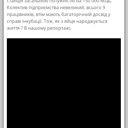
станція загальною потужністю на 150 000 яєць.
Колектив підприємства невеликий, всього 9
працівників, втім мають багаторічний досвід у
справі інкубації. Тож, як з яйця народжується
життя ? В нашому репортажі.