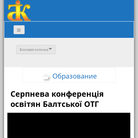
Боковая колонка
Образование
Серпнева конференція
освітян Балтської ОТГ