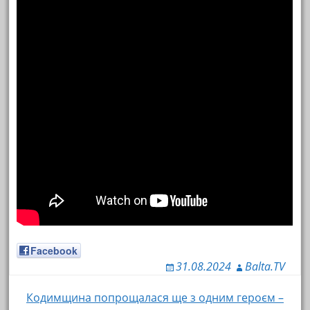
Facebook
31.08.2024
Balta.TV
Кодимщина попрощалася ще з одним героєм –
Навигация по записям