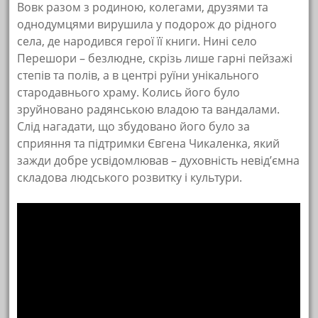
Вовк разом з родиною, колегами, друзями та
однодумцями вирушила у подорож до рідного
села, де народився герої її книги. Нині село
Перешори – безлюдне, скрізь лише гарні пейзажі
степів та полів, а в центрі руїни унікального
стародавнього храму. Колись його було
зруйновано радянською владою та вандалами.
Слід нагадати, що збудовано його було за
сприяння та підтримки Євгена Чикаленка, який
зажди добре усвідомлював – духовність невід’ємна
складова людського розвитку і культури.