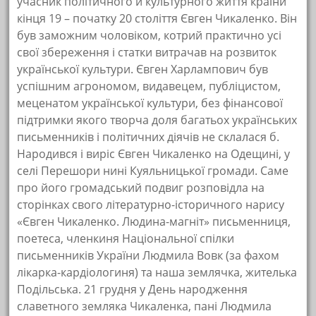
учасник політичного й культурного життя країни
кінця 19 – початку 20 століття Євген Чикаленко. Він
був заможним чоловіком, котрий практично усі
свої збереження і статки витрачав на розвиток
української культури. Євген Харлампович був
успішним агрономом, видавецем, публіцистом,
меценатом української культури, без фінансової
підтримки якого творча доля багатьох українських
письменників і політичних діячів не склалася б.
Народився і виріс Євген Чикаленко на Одещині, у
селі Перешори нині Куяльницької громади. Саме
про його громадський подвиг розповідла на
сторінках свого літературно-історичного нарису
«Євген Чикаленко. Людина-магніт» письменниця,
поетеса, членкиня Національної спілки
письменників України Людмила Вовк (за фахом
лікарка-кардіологиня) та наша землячка, жителька
Подільська. 21 грудня у День народження
славетного земляка Чикаленка, пані Людмила