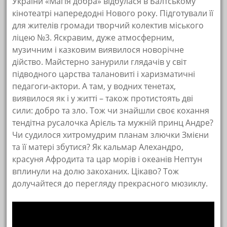
України «Магія добра» відбулася в Балтському
кінотеатрі напередодні Нового року. Підготували її
для жителів громади творчий колектив міського
ліцею №3. Яскравим, дуже атмосферним,
музичним і казковим виявилося новорічне
дійство. Майстерно занурили глядачів у світ
підводного царства талановиті і харизматичні
педагоги-актори. А там, у водних тенетах,
виявилося як і у житті – також протистоять дві
сили: добро та зло. Тож чи знайшли своє кохання
тендітна русалочка Арієль та мужній принц Андре?
Чи судилося хитромудрим планам злючки Змієни
та її матері збутися? Як кальмар Алехандро,
красуня Афродита та цар морів і океанів Нептун
вплинули на долю закоханих. Цікаво? Тож
долучайтеся до перегляду прекрасного мюзиклу.