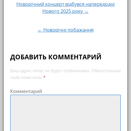
Новорічний концерт відбувся напередодні
Навигация по записям
Нового 2025 року →
← Новорічні побажання
ДОБАВИТЬ КОММЕНТАРИЙ
Ваш адрес email не будет опубликован.
Обязательные
поля помечены
*
Комментарий